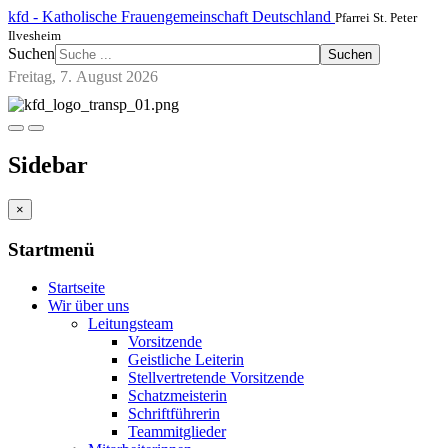
kfd - Katholische Frauengemeinschaft Deutschland
Pfarrei St. Peter
Ilvesheim
Suchen
Suchen
Freitag, 7. August 2026
Sidebar
×
Startmenü
Startseite
Wir über uns
Leitungsteam
Vorsitzende
Geistliche Leiterin
Stellvertretende Vorsitzende
Schatzmeisterin
Schriftführerin
Teammitglieder