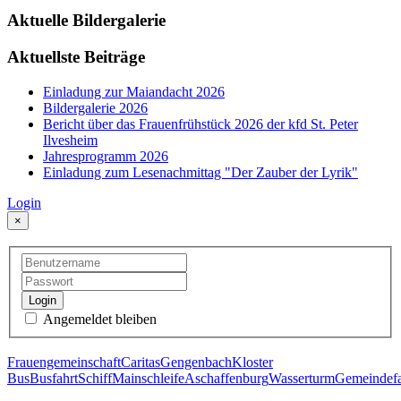
Aktuelle Bildergalerie
Aktuellste Beiträge
Einladung zur Maiandacht 2026
Bildergalerie 2026
Bericht über das Frauenfrühstück 2026 der kfd St. Peter
Ilvesheim
Jahresprogramm 2026
Einladung zum Lesenachmittag "Der Zauber der Lyrik"
Login
×
Login
Angemeldet bleiben
Frauengemeinschaft
Caritas
Gengenbach
Kloster
Bus
Busfahrt
Schiff
Mainschleife
Aschaffenburg
Wasserturm
Gemeindefa