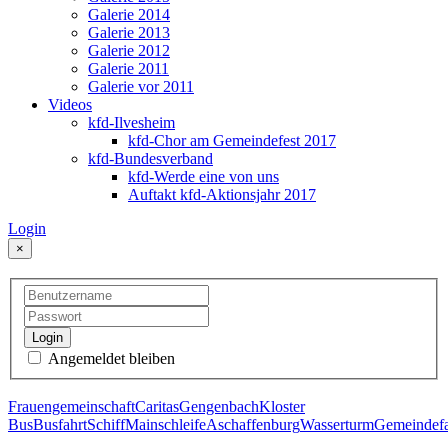
Galerie 2014
Galerie 2013
Galerie 2012
Galerie 2011
Galerie vor 2011
Videos
kfd-Ilvesheim
kfd-Chor am Gemeindefest 2017
kfd-Bundesverband
kfd-Werde eine von uns
Auftakt kfd-Aktionsjahr 2017
Login
×
Login
Angemeldet bleiben
Frauengemeinschaft
Caritas
Gengenbach
Kloster
Bus
Busfahrt
Schiff
Mainschleife
Aschaffenburg
Wasserturm
Gemeindefa