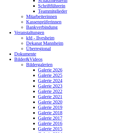
Schatzmeisterin
Schriftführerin
Teammitglieder
Mitarbeiterinnen
Kassenprüferinnen
Bankverbindung
Veranstaltungen
kfd - Ilvesheim
Dekanat Mannheim
Überregional
Dokumente
Bilder&Videos
Bildergalerien
Galerie 2026
Galerie 2025
Galerie 2024
Galerie 2023
Galerie 2022
Galerie 2021
Galerie 2020
Galerie 2019
Galerie 2018
Galerie 2017
Galerie 2016
Galerie 2015