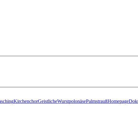
sching
Kirchenchor
Geistliche
Wurstpolonäse
Palmstrauß
Homepage
Dok