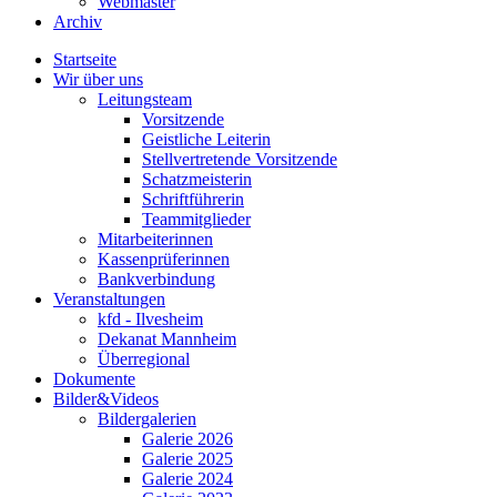
Webmaster
Archiv
Startseite
Wir über uns
Leitungsteam
Vorsitzende
Geistliche Leiterin
Stellvertretende Vorsitzende
Schatzmeisterin
Schriftführerin
Teammitglieder
Mitarbeiterinnen
Kassenprüferinnen
Bankverbindung
Veranstaltungen
kfd - Ilvesheim
Dekanat Mannheim
Überregional
Dokumente
Bilder&Videos
Bildergalerien
Galerie 2026
Galerie 2025
Galerie 2024