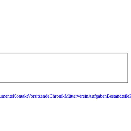
umente
Kontakt
Vorsitzende
Chronik
Mütterverein
Aufgaben
Bestandteile