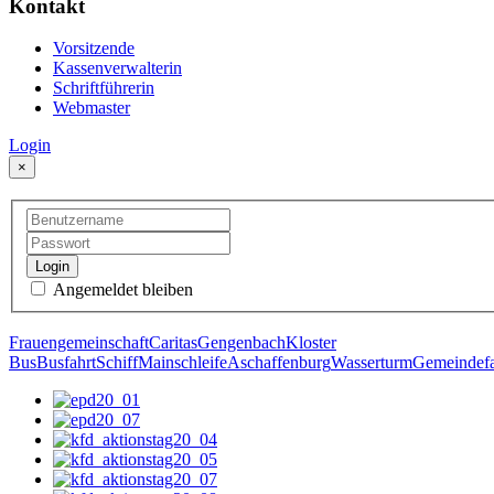
Kontakt
Vorsitzende
Kassenverwalterin
Schriftführerin
Webmaster
Login
×
Login
Angemeldet bleiben
Frauengemeinschaft
Caritas
Gengenbach
Kloster
Bus
Busfahrt
Schiff
Mainschleife
Aschaffenburg
Wasserturm
Gemeindefa