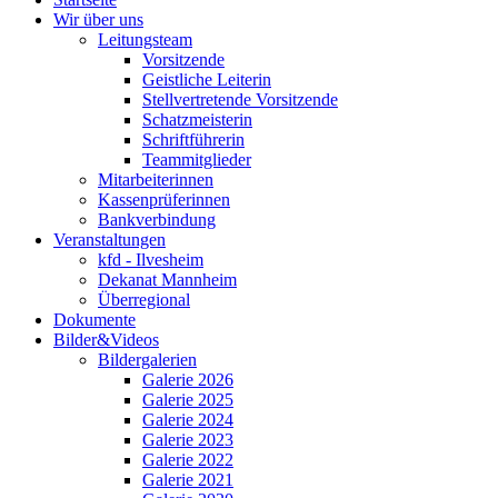
Wir über uns
Leitungsteam
Vorsitzende
Geistliche Leiterin
Stellvertretende Vorsitzende
Schatzmeisterin
Schriftführerin
Teammitglieder
Mitarbeiterinnen
Kassenprüferinnen
Bankverbindung
Veranstaltungen
kfd - Ilvesheim
Dekanat Mannheim
Überregional
Dokumente
Bilder&Videos
Bildergalerien
Galerie 2026
Galerie 2025
Galerie 2024
Galerie 2023
Galerie 2022
Galerie 2021