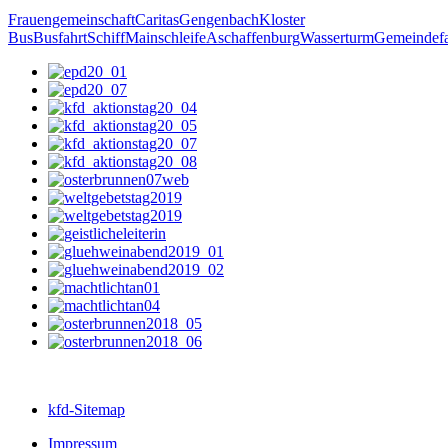
Frauengemeinschaft
Caritas
Gengenbach
Kloster
Bus
Busfahrt
Schiff
Mainschleife
Aschaffenburg
Wasserturm
Gemeindefa
kfd-Sitemap
Impressum