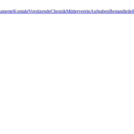
umente
Kontakt
Vorsitzende
Chronik
Mütterverein
Aufgaben
Bestandteile