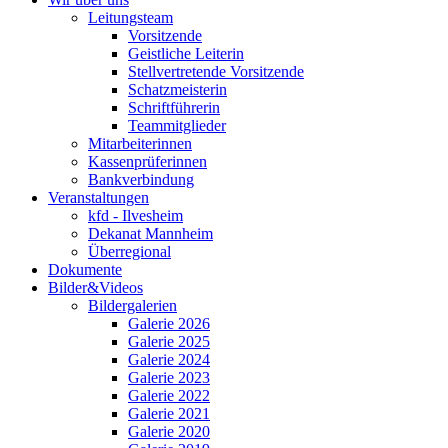
Leitungsteam
Vorsitzende
Geistliche Leiterin
Stellvertretende Vorsitzende
Schatzmeisterin
Schriftführerin
Teammitglieder
Mitarbeiterinnen
Kassenprüferinnen
Bankverbindung
Veranstaltungen
kfd - Ilvesheim
Dekanat Mannheim
Überregional
Dokumente
Bilder&Videos
Bildergalerien
Galerie 2026
Galerie 2025
Galerie 2024
Galerie 2023
Galerie 2022
Galerie 2021
Galerie 2020