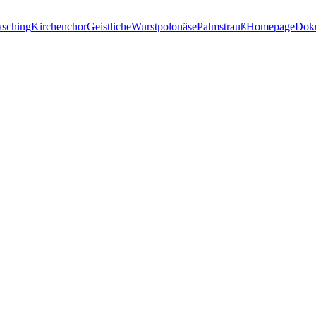
sching
Kirchenchor
Geistliche
Wurstpolonäse
Palmstrauß
Homepage
Dok