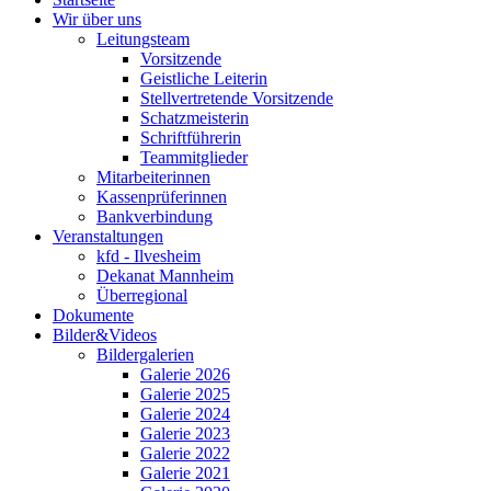
Wir über uns
Leitungsteam
Vorsitzende
Geistliche Leiterin
Stellvertretende Vorsitzende
Schatzmeisterin
Schriftführerin
Teammitglieder
Mitarbeiterinnen
Kassenprüferinnen
Bankverbindung
Veranstaltungen
kfd - Ilvesheim
Dekanat Mannheim
Überregional
Dokumente
Bilder&Videos
Bildergalerien
Galerie 2026
Galerie 2025
Galerie 2024
Galerie 2023
Galerie 2022
Galerie 2021