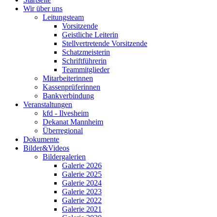
Wir über uns
Leitungsteam
Vorsitzende
Geistliche Leiterin
Stellvertretende Vorsitzende
Schatzmeisterin
Schriftführerin
Teammitglieder
Mitarbeiterinnen
Kassenprüferinnen
Bankverbindung
Veranstaltungen
kfd - Ilvesheim
Dekanat Mannheim
Überregional
Dokumente
Bilder&Videos
Bildergalerien
Galerie 2026
Galerie 2025
Galerie 2024
Galerie 2023
Galerie 2022
Galerie 2021