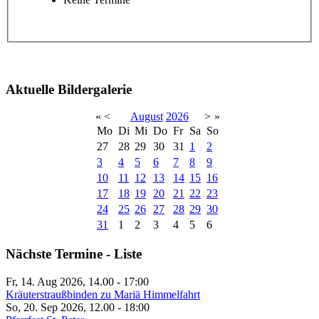
Aktuelle Bildergalerie
«
<
August
2026
>
»
Mo
Di
Mi
Do
Fr
Sa
So
27
28
29
30
31
1
2
3
4
5
6
7
8
9
10
11
12
13
14
15
16
17
18
19
20
21
22
23
24
25
26
27
28
29
30
31
1
2
3
4
5
6
Nächste Termine - Liste
Fr, 14. Aug 2026, 14.00
-
17:00
Kräuterstraußbinden zu Mariä Himmelfahrt
So, 20. Sep 2026, 12.00
-
18:00